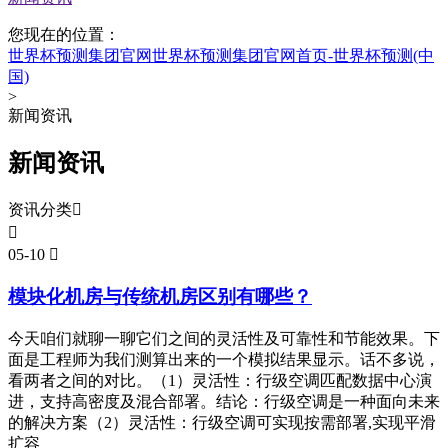
您现在的位置：
世界杯预测集团官网世界杯预测集团官网首页-世界杯预测(中
国)
>
新闻资讯
新闻资讯
资讯分类


05-10

模块化机房与传统机房区别有哪些？
今天咱们就聊一聊它们之间的灵活性及可靠性和节能效果。下
面是工程师为我们测算出来的一个模拟结果显示。话不多说，
看两者之间的对比。（1）灵活性：行级空调匹配数据中心演
进，支持高密度及混合部署。结论：行级空调是一种面向未来
的解决方案（2）灵活性：行级空调可实现按需部署,实现平滑
扩容