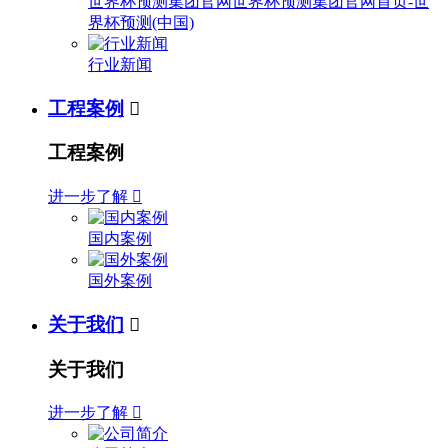
世界杯预测集团官网世界杯预测集团官网首页-世
界杯预测(中国)
行业新闻
工程案例

工程案例
进一步了解

国内案例
国外案例
关于我们

关于我们
进一步了解
