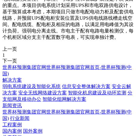
的重点。本项目供电系统计划采用UPS和市电双路供电设计，
基于预算成本考虑，本期项目只做市电配电动力柜及配套供电
线路，并预留UPS配电柜安装位置及UPS供电线路线槽走线空
间。配电线缆、配电柜及相应的电路，以满足用电峰值为其设
计负荷。强弱电分离走线。市电主干配有电路电量检测仪，每
个机柜区域分支主干配置数字电表，可实现单独计费。
上一页
1
下一页
世界杯预测集团官网世界杯预测集团官网首页-世界杯预测(中
国)
解决方案
弱电系统建设及智能化系统
信息安全整体解决方案
安全云解
决方案
安全无线网络建设方案
智能化机房建设及动环监测
分
支组网及移动办公
智能化组网解决方案
新闻资讯
世界杯预测集团官网世界杯预测集团官网首页-世界杯预测(中
国)
行业新闻
工程案例
国内案例
国外案例