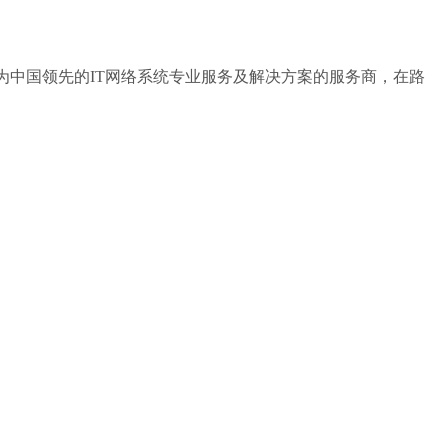
作为中国领先的IT网络系统专业服务及解决方案的服务商，在路