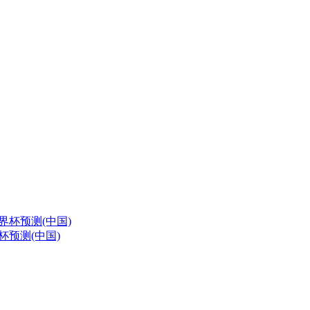
预测(中国)