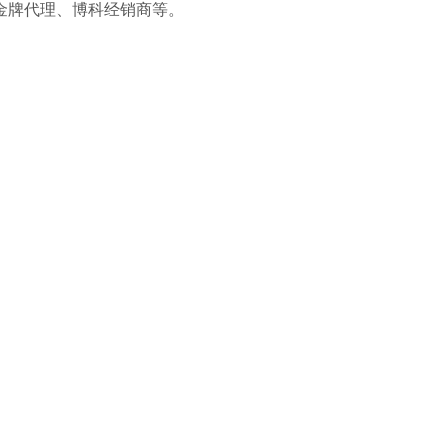
金牌代理、博科经销商等。