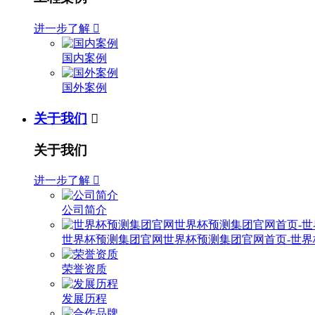
进一步了解

国内案例
国外案例
关于我们

关于我们
进一步了解

公司简介
世界杯预测集团官网世界杯预测集团官网首页-世界杯
荣誉资质
发展历程