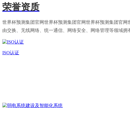
荣誉资质
世界杯预测集团官网世界杯预测集团官网世界杯预测集团官网世界
由交换、无线网络、统一通信、网络安全、网络管理等领域拥
ISO认证