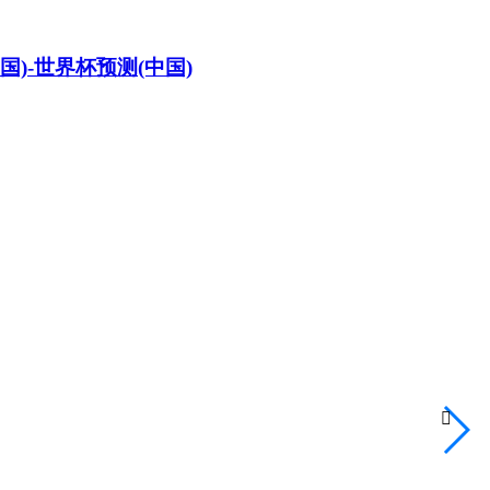
-世界杯预测(中国)
