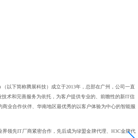
 （以下简称腾展科技）成立于2013年，总部在广州，公司一直
业技术和完善服务为依托，为客户提供专业的、前瞻性的新IT信
的商业合作伙伴、华南地区最优秀的以客户体验为中心的智能服
领先IT厂商紧密合作，先后成为绿盟金牌代理、H3C金牌代