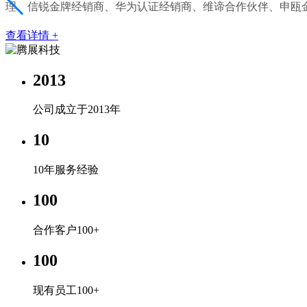
理、信锐金牌经销商、华为认证经销商、维谛合作伙伴、申瓯
查看详情 +
2013
公司成立于2013年
10
10年服务经验
100
合作客户100+
100
现有员工100+