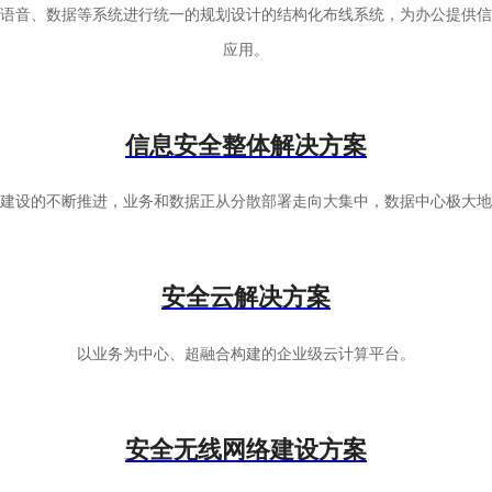
有语音、数据等系统进行统一的规划设计的结构化布线系统，为办公提供信
应用。
信息安全整体解决方案
建设的不断推进，业务和数据正从分散部署走向大集中，数据中心极大地
安全云解决方案
以业务为中心、超融合构建的企业级云计算平台。
安全无线网络建设方案