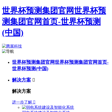
世界杯预测集团官网世界杯预
测集团官网首页-世界杯预测
(中国)
世界杯预测集团官网世界杯预测集团官网首页-
世界杯预测(中国)
解决方案

解决方案
进一步了解
