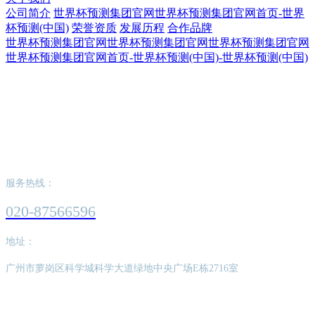
公司简介
世界杯预测集团官网世界杯预测集团官网首页-世界
杯预测(中国)
荣誉资质
发展历程
合作品牌
世界杯预测集团官网世界杯预测集团官网世界杯预测集团官网
世界杯预测集团官网首页-世界杯预测(中国)-世界杯预测(中国)
世界杯预测集团官网世界杯预测集团官网世
界杯预测集团官网世界杯预测集团官网首页-
世界杯预测(中国)-世界杯预测(中国)
服务热线：
020-87566596
地址：
广州市萝岗区科学城科学大道绿地中央广场E栋2716室
版权所有：世界杯预测集团官网世界杯预测集团官网世界杯预测集团
官网世界杯预测集团官网首页-世界杯预测(中国)-世界杯预测(中国)