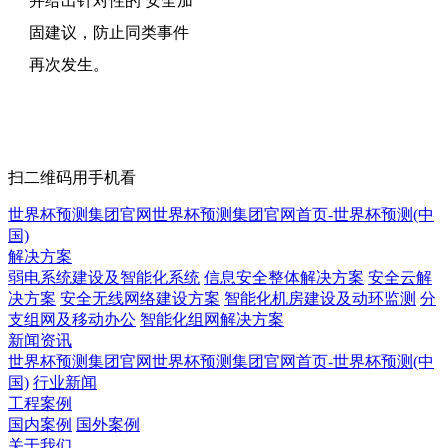
并给出针对性的 安全加
固建议，防止同类事件
再次发生。
扫二维码用手机看
世界杯预测集团官网世界杯预测集团官网首页-世界杯预测(中
国)
解决方案
弱电系统建设及智能化系统
信息安全整体解决方案
安全云解
决方案
安全无线网络建设方案
智能化机房建设及动环监测
分
支组网及移动办公
智能化组网解决方案
新闻资讯
世界杯预测集团官网世界杯预测集团官网首页-世界杯预测(中
国)
行业新闻
工程案例
国内案例
国外案例
关于我们