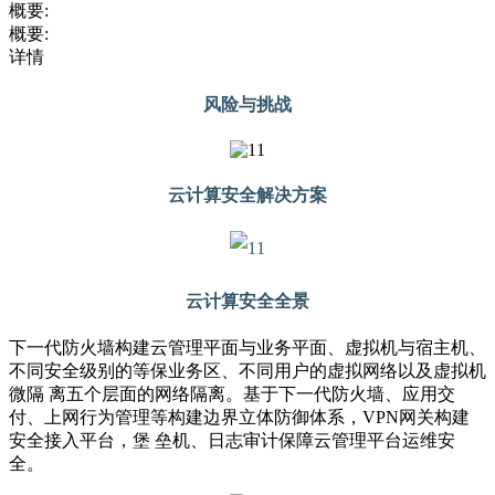
概要:
概要:
详情
风险与挑战
云计算安全解决方案
云计算安全全景
下一代防火墙构建云管理平面与业务平面、虚拟机与宿主机、
不同安全级别的等保业务区、不同用户的虚拟网络以及虚拟机
微隔 离五个层面的网络隔离。基于下一代防火墙、应用交
付、上网行为管理等构建边界立体防御体系，VPN网关构建
安全接入平台，堡 垒机、日志审计保障云管理平台运维安
全。