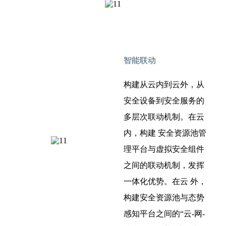
智能联动
构建从云内到云外，从
安全设备到安全服务的
多层次联动机制。在云
内，构建 安全资源池管
理平台与虚拟安全组件
之间的联动机制，发挥
一体化优势。在云 外，
构建安全资源池与态势
感知平台之间的“云-网-