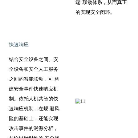
端”联动体系，从而真正
的实现安全闭环。
快速响应
结合安全设备之间、安
全设备和安全人工服务
之间的智能联动，可 构
建安全事件快速响应机
制。依托人机共智的快
速响应机制，在规 避风
险的基础上，还能实现
攻击事件的溯源分析，